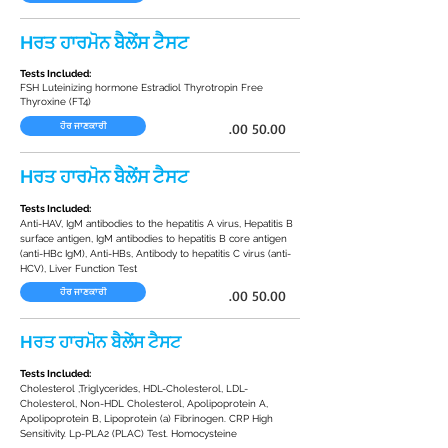
Hਰਤ ਹਾਰਮੋਨ ਬੈਲੇਂਸ ਟੈਸਟ
Tests Included:
FSH Luteinizing hormone Estradiol Thyrotropin Free
Thyroxine (FT4)
.00 50.00
ਹੋਰ ਜਾਣਕਾਰੀ
Hਰਤ ਹਾਰਮੋਨ ਬੈਲੇਂਸ ਟੈਸਟ
Tests Included:
Anti-HAV, IgM antibodies to the hepatitis A virus, Hepatitis B
surface antigen, IgM antibodies to hepatitis B core antigen
(anti-HBc IgM), Anti-HBs, Antibody to hepatitis C virus (anti-
HCV), Liver Function Test
ਹੋਰ ਜਾਣਕਾਰੀ
.00 50.00
Hਰਤ ਹਾਰਮੋਨ ਬੈਲੇਂਸ ਟੈਸਟ
Tests Included:
Cholesterol ,Triglycerides, HDL-Cholesterol, LDL-
Cholesterol, Non-HDL Cholesterol, Apolipoprotein A,
Apolipoprotein B, Lipoprotein (a) Fibrinogen. CRP High
Sensitivity. Lp-PLA2 (PLAC) Test. Homocysteine