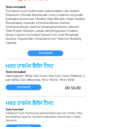
Tests Included:
Full blood count Erythrocyte sedimentation rate Sodium
Potassium Chloride Bicarbonate Urea Creatinine enzymatic
Estimated Glomerular Filtration Rate Bilirubin (Total) Alkaline
Phosphatase Asparate Aminotransferase Alanine
Aminotransferase Gamma-Glutamyltransfearse Albumin
Total Protein Globulin Lactate dehydrogenase Creatine
Kinase Calcium Corrected Calcium Uric Acid Phosphate
Glucose Triglycerides Cholesterol Iron Total Iron Building
Capacity
ਹੋਰ ਜਾਣਕਾਰੀ
Hਰਤ ਹਾਰਮੋਨ ਬੈਲੇਂਸ ਟੈਸਟ
Tests Included:
Haemoglobin, White Cell Count, Red Cell Count, Platelets, 5
part White Cell Differential, MCV, MCHC, MCH, RDW,
.00 50.00
ਹੋਰ ਜਾਣਕਾਰੀ
Hਰਤ ਹਾਰਮੋਨ ਬੈਲੇਂਸ ਟੈਸਟ
Tests Included:
Full Blood Count, Erythrocyte sedimentation rate, Iron, Ferritin, Total
Iron Building Capacity, Transferrin Saturation, Vitamin B12 II, Folate
(Serum) III.