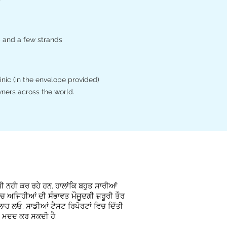
 and a few strands
nic (in the envelope provided)
wners across the world.
 ਨਹੀ ਕਰ ਰਹੇ ਹਨ. ਹਾਲਾਂਕਿ ਬਹੁਤ ਸਾਰੀਆਂ
ਵਿੱਚ ਅਜਿਹੀਆਂ ਦੀ ਸੰਭਾਵਤ ਮੌਜੂਦਗੀ
ਜ਼ਰੂਰੀ ਤੌਰ
ਸਲਾਹ ਲਓ. ਸਾਡੀਆਂ ਟੈਸਟ ਰਿਪੋਰਟਾਂ ਵਿਚ ਦਿੱਤੀ
ੀ ਮਦਦ ਕਰ ਸਕਦੀ ਹੈ.