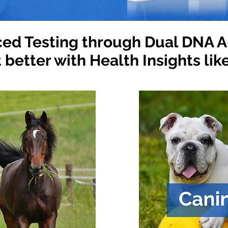
ed Testing through Dual DNA A
better with Health Insights lik