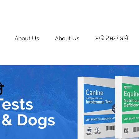
About Us
About Us
ਸਾਡੇ ਟੈਸਟਾਂ ਬਾਰੇ
ੇ
Tests
 & Dogs