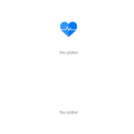
ਟੈਸਟ ਸ਼੍ਰੇਣੀਆਂ
ਐਲਰਜੀ
ਜਣਨ
ਬੱਚੇ
Manਰਤਾਂ ਦੀ 
ਵਿਟਾਮਿਨ ਅਤੇ ਖਣਿਜ
ਮਰਦ ਸਿਹਤ
ਟੈਸਟ ਸ਼੍ਰੇਣੀਆਂ
ਸਾਡੇ ਟੈਸਟਾਂ ਬਾਰੇ
Luton Clinic:
Liverpool R
9 Mersey Pla