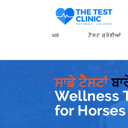
ਘਰ
ਟੈਸਟ ਸ਼੍ਰੇਣੀਆਂ
ਸਾਡੇ ਟੈਸਟਾਂ
ਬਾਰ
Wellness 
for Horses