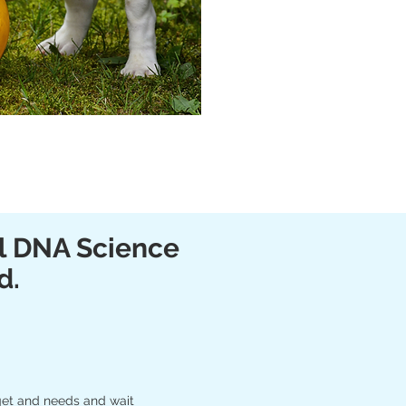
al DNA Science
d.
get and needs and wait