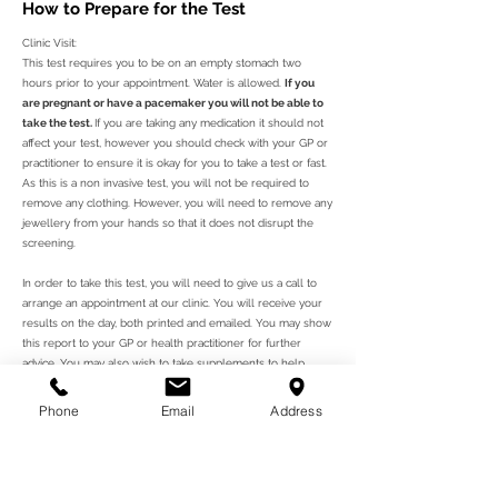
How to Prepare for the Test
Clinic Visit:
This test requires you to be on an empty stomach two
hours prior to your appointment. Water is allowed.
If you
are pregnant or have a pacemaker you will not be able to
take the test.
If you are taking any medication it should not
affect your test, however you should check with your GP or
practitioner to ensure it is okay for you to take a test or fast.
As this is a non invasive test, you will not be required to
remove any clothing. However, you will need to remove any
jewellery from your hands so that it does not disrupt the
screening.
In order to take this test, you will need to give us a call to
arrange an appointment at our clinic. You will receive your
results on the day, both printed and emailed. You may show
this report to your GP or health practitioner for further
advice. You may also wish to take supplements to help
improve your nutritional levels according to your results.
Phone
Email
Address
ਅੱਜ ਆਪਣੀ ਨਿਯੁਕਤੀ ਦਾ ਪ੍ਰਬੰਧ ਕਰੋ
ਸਾਡੇ ਕਲੀਨਿਕ ਨੂੰ ਇੱਕ ਸਮਾਂ