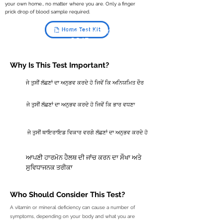
your own home., no matter where you are. Only a finger
prick drop of blood sample required.
Health & Wellness Screening
Since
Home Test Kit
2015
Why Is This Test Important?
ਜੇ ਤੁਸੀਂ ਲੱਛਣਾਂ ਦਾ ਅਨੁਭਵ ਕਰਦੇ ਹੋ ਜਿਵੇਂ ਕਿ ਅਨਿਯਮਿਤ ਦੌਰ
ਜੇ ਤੁਸੀਂ ਲੱਛਣਾਂ ਦਾ ਅਨੁਭਵ ਕਰਦੇ ਹੋ ਜਿਵੇਂ ਕਿ ਭਾਰ ਵਧਣਾ
ਜੇ ਤੁਸੀਂ ਥਾਇਰਾਇਡ ਵਿਕਾਰ ਵਰਗੇ ਲੱਛਣਾਂ ਦਾ ਅਨੁਭਵ ਕਰਦੇ ਹੋ
ਆਪਣੀ ਹਾਰਮੋਨ ਹੈਲਥ ਦੀ ਜਾਂਚ ਕਰਨ ਦਾ ਸੌਖਾ ਅਤੇ
ਸੁਵਿਧਾਜਨਕ ਤਰੀਕਾ
Who Should
Consider
This Test?
A vitamin or mineral deficiency can cause a number of
symptoms, depending on your body and what you are