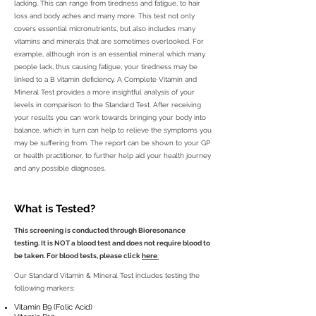
lacking. This can range from tiredness and fatigue, to hair
loss and body aches and many more. This test not only
covers essential micronutrients, but also includes many
vitamins and minerals that are sometimes overlooked. For
example, although iron is an essential mineral which many
people lack, thus causing fatigue, your tiredness may be
linked to a B vitamin deficiency. A Complete Vitamin and
Mineral Test provides a more insightful analysis of your
levels in comparison to the Standard Test. After receiving
your results you can work towards bringing your body into
balance, which in turn can help to relieve the symptoms you
may be suffering from. The report can be shown to your GP
or health practitioner, to further help aid your health journey
and any possible diagnoses.
What is Tested?
This screening is conducted through Bioresonance
testing. It is NOT a blood test and does not require blood to
be taken. For blood tests, please click
here
.
Our Standard Vitamin & Mineral Test includes testing the
following markers:
Vitamin B9 (Folic Acid)