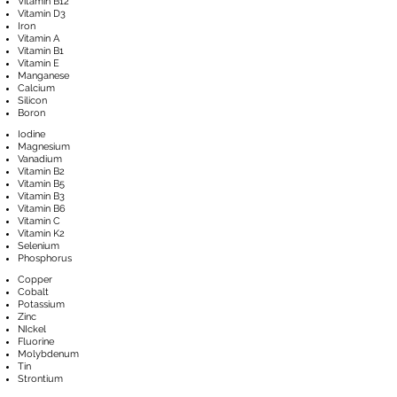
Vitamin B12
Vitamin D3
Iron
Vitamin A
Vitamin B1
Vitamin E
Manganese
Calcium
Silicon
Boron
Iodine
Magnesium
Vanadium
Vitamin B2
Vitamin B5
Vitamin B3
Vitamin B6
Vitamin C
Vitamin K2
Selenium
Phosphorus
Copper
Cobalt
Potassium
Zinc
NIckel
Fluorine
Molybdenum
Tin
Strontium