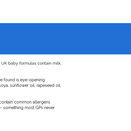
st UK baby formulas contain milk,
we found is eye-opening:
oya, sunflower oil, rapeseed oil,
 contain common allergens
ity — something most GPs never
.