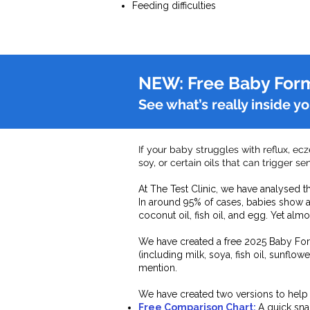
Feeding difficulties
NEW: Free Baby For
See what’s really inside y
If your baby struggles with reflux, ec
soy, or certain oils that can trigger s
At The Test Clinic, we have analysed 
In around 95% of cases, babies show a 
coconut oil, fish oil, and egg. Yet alm
We have created a free 2025 Baby Fo
(including milk, soya, fish oil, sunflo
mention.
We have created two versions to help
Free Comparison Chart:
A quick sna