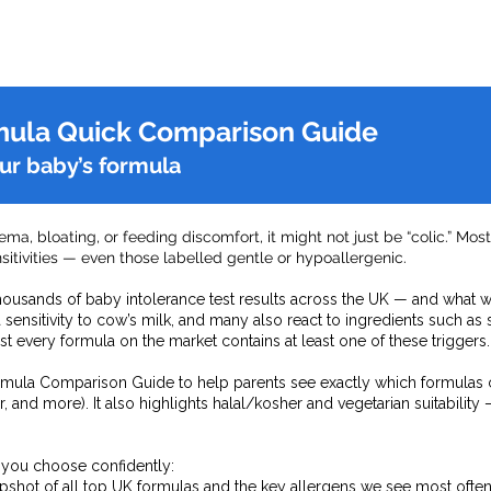
mula Quick Comparison Guide
our baby’s formula
zema, bloating, or feeding discomfort, it might not just be “colic.” Mo
ensitivities — even those labelled gentle or hypoallergenic.
thousands of baby intolerance test results across the UK — and what 
sensitivity to cow’s milk, and many also react to ingredients such as s
ost every formula on the market contains at least one of these triggers.
rmula Comparison Guide to help parents see exactly which formulas
wer, and more). It also highlights halal/kosher and vegetarian suitabil
 you choose confidently:
pshot of all top UK formulas and the key allergens we see most often