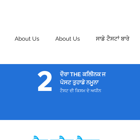
About Us
About Us
ਸਾਡੇ ਟੈਸਟਾਂ ਬਾਰੇ
2
ਦੌਰਾ THE
ਕਲੀਿਨਕ ਜ
ਪੋਸਟ ਤੁਹਾਡੇ ਨਮੂਨਾ
ਟੈਸਟ ਦੀ ਕਿਸਮ ਦੇ ਅਧੀਨ